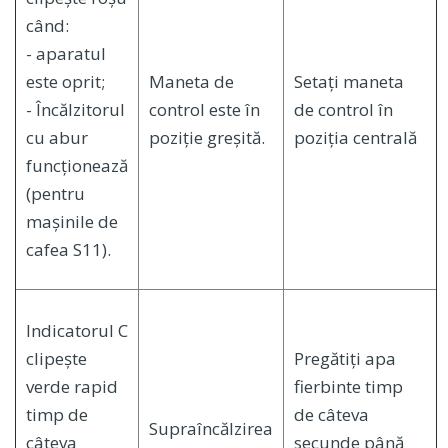
când:
- aparatul
este oprit;
Maneta de
Setați maneta
- Încălzitorul
control este în
de control în
cu abur
poziție greșită.
poziția centrală
funcționează
(pentru
mașinile de
cafea S11).
Indicatorul C
clipește
Pregătiți apa
verde rapid
fierbinte timp
timp de
de câteva
Supraîncălzirea
câteva
secunde până