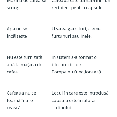
Masina de cafea se
Cafeaua este turnată într-un
scurge
recipient pentru capsule.
Apa nu se
Uzarea garnituri, cleme,
încălzește
furtunuri sau inele.
Nu este furnizată
În sistem s-a format o
apă la mașina de
blocare de aer.
cafea
Pompa nu funcționează.
Cafeaua nu se
Locul în care este introdusă
toarnă într-o
capsula este în afara
ceașcă.
ordinului.