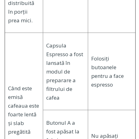
distribuită
în porții
prea mici.
Capsula
Espresso a fost
Folosiți
lansată în
butoanele
modul de
pentru a face
preparare a
espresso
Când este
filtrului de
emisă
cafea
cafeaua este
foarte lentă
Butonul A a
și slab
fost apăsat la
pregătită
Nu apăsați