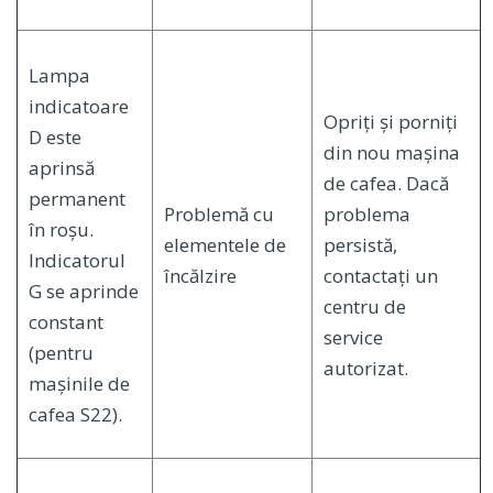
Lampa
indicatoare
Opriți și porniți
D este
din nou mașina
aprinsă
de cafea. Dacă
permanent
Problemă cu
problema
în roșu.
elementele de
persistă,
Indicatorul
încălzire
contactați un
G se aprinde
centru de
constant
service
(pentru
autorizat.
mașinile de
cafea S22).