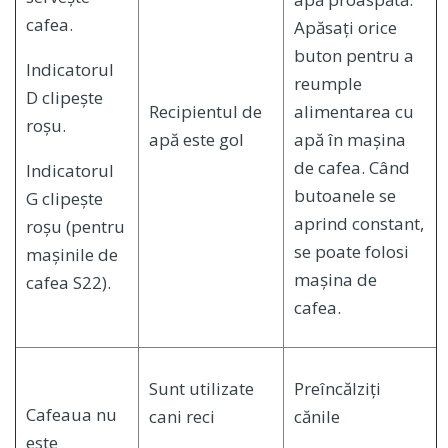
cafea.
Apăsați orice
buton pentru a
Indicatorul
reumple
D clipește
Recipientul de
alimentarea cu
roșu.
apă este gol
apă în mașina
de cafea. Când
Indicatorul
butoanele se
G clipește
aprind constant,
roșu (pentru
se poate folosi
mașinile de
mașina de
cafea S22).
cafea.
Sunt utilizate
Preîncălziți
Cafeaua nu
cani reci
cănile
este