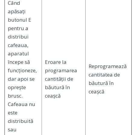
Când
apăsați
butonul E
pentru a
distribui
cafeaua,
aparatul
începe să
Eroare la
Reprogramează
funcționeze,
programarea
cantitatea de
dar apoi se
cantității de
băutură în
oprește
băutură în
ceașcă
brusc.
ceașcă
Cafeaua nu
este
distribuită
sau